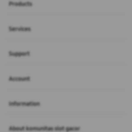
Products
Buka
Services
Buka
Support
Buka
Account
Buka
Information
Buka
About komunitas slot gacor