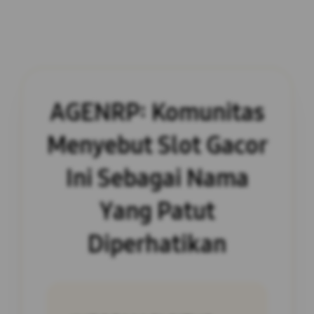
AGENRP: Komunitas
Menyebut Slot Gacor
Ini Sebagai Nama
Yang Patut
Diperhatikan