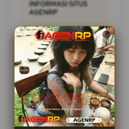
INFORMASI SITUS
AGENRP
Penilaian
5 JUTA
Pengguna
PENGGUNA
Minimal Deposit
10.000 Ribu
Layanan Support
24/7
Platform
Multi-Device
PENAWARAN SPESIAL
BONUS NEW MEMBER 10%